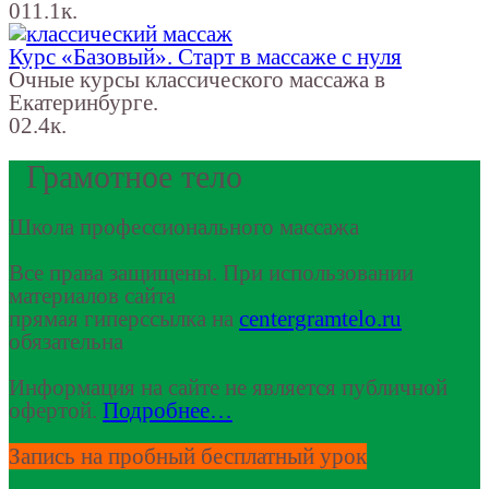
0
11.1к.
Курс «Базовый». Старт в массаже с нуля
Очные курсы классического массажа в
Екатеринбурге.
0
2.4к.
Грамотное тело
Школа профессионального массажа
Все права защищены. При использовании
материалов сайта
прямая гиперссылка на
centergramtelo.ru
обязательна
Информация на сайте не является публичной
офертой.
Подробнее…
Запись на пробный бесплатный урок