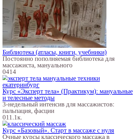
Библиотека (атласы, книги, учебники)
Постоянно пополняемая библиотека для
массажиста, мануального
0
414
Курс «Эксперт тела» (Практикум): мануальные
и телесные методы
3-недельный интенсив для массажистов:
пальпация, фасции
0
11.1к.
Курс «Базовый». Старт в массаже с нуля
Очные курсы классического массажа в