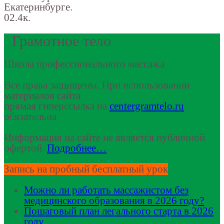
Екатеринбурге.
0
2.4к.
Грамотное тело
Школа профессионального массажа
Все права защищены. При использовании
материалов сайта
прямая гиперссылка на
centergramtelo.ru
обязательна
Информация на сайте не является публичной
офертой.
Подробнее…
Запись на пробный бесплатный урок
Можно ли работать массажистом без
медицинского образования в 2026 году?
Пошаговый план легального старта в 2026
году