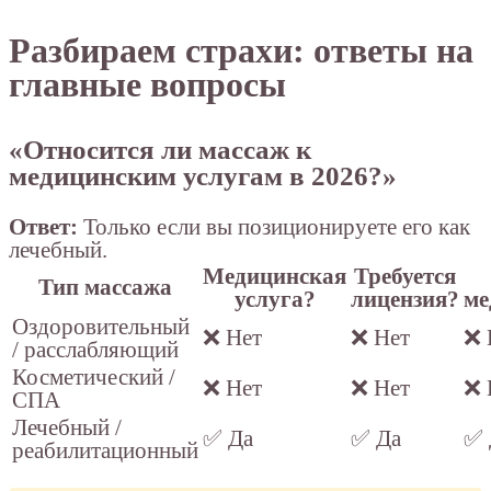
Разбираем страхи: ответы на
главные вопросы
«Относится ли массаж к
медицинским услугам в 2026?»
Ответ:
Только если вы позиционируете его как
лечебный.
Медицинская
Требуется
Тип массажа
услуга?
лицензия?
ме
Оздоровительный
❌ Нет
❌ Нет
❌ 
/ расслабляющий
Косметический /
❌ Нет
❌ Нет
❌ 
СПА
Лечебный /
✅ Да
✅ Да
✅ 
реабилитационный