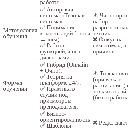
работы.
✅ Авторская
система «Тело как
⚠️ Часто про
система».
набор
✅ Понимание
разрозненны
Методология
компенсаций (стопа
техник.
обучения
→ шея).
❌ Фокус на
✅ Работа с
симптомах, а 
функцией, а не с
причине.
диагнозами.
✅ Гибрид (Онлайн
+ Очно).
⚠️ Только оч
✅ Теория на
(привязка к
Формат
платформе 24/7.
расписанию) 
обучения
✅ Практика в
только онлай
студии под
(без отработк
присмотром
преподавателя.
✅ Бизнес-
ориентированность.
❌ Редко дают
✅ Шаблоны