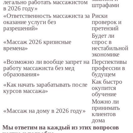
легально работать массажистом
штрафами
в 2026 году»
«Ответственность массажиста за
Риски
оказание услуги без
проверок и
разрешений»
претензий
Будет ли
«Массаж 2026 кризисные
спрос в
времена»
нестабильной
экономике
«Возможно ли вообще запрет на
Перспективы
работу массажиста без мед
профессии в
образования»
будущем
Как быстро
«Как начать зарабатывать после
окупится
курсов массажа»
обучение
Можно ли
принимать
«Массаж на дому в 2026 году»
клиентов
дома
Мы ответим на каждый из этих вопросов