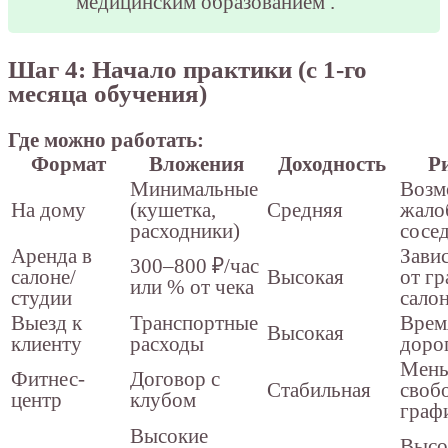
медицинским образованием
.
Шаг 4: Начало практики (с 1-го
месяца обучения)
Где можно работать:
Формат
Вложения
Доходность
Р
Минимальные
Возм
На дому
(кушетка,
Средняя
жало
расходники)
сосе
Аренда в
Зави
300–800 ₽/час
салоне/
Высокая
от г
или % от чека
студии
сало
Выезд к
Транспортные
Врем
Высокая
клиенту
расходы
доро
Мен
Фитнес-
Договор с
Стабильная
своб
центр
клубом
граф
Высокие
Высо