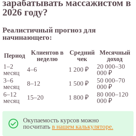
зарабатывать массажистом в
2026 году?
Реалистичный прогноз для
начинающего:
Клиентов в
Средний
Месячный
Период
неделю
чек
доход
1–2
20 000–30
4–6
1 200 ₽
месяц
000 ₽
3–6
50 000–70
8–12
1 500 ₽
месяц
000 ₽
6–12
80 000–120
15–20
1 800 ₽
месяц
000 ₽
Окупаемость курсов можно
посчитать
в нашем калькуляторе.