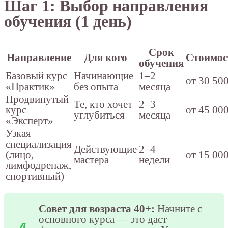
Шаг 1: Выбор направления
обучения (1 день)
Срок
Направление
Для кого
Стоимос
обучения
Базовый курс
Начинающие
1–2
от 30 50
«Практик»
без опыта
месяца
Продвинутый
Те, кто хочет
2–3
курс
от 45 00
углубиться
месяца
«Эксперт»
Узкая
специализация
Действующие
2–4
(лицо,
от 15 00
мастера
недели
лимфодренаж,
спортивный)
Совет для возраста 40+:
Начните с
основного курса — это даст