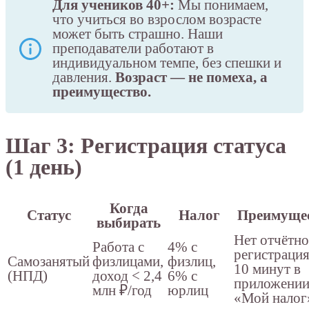
Для учеников 40+:
Мы понимаем,
что учиться во взрослом возрасте
может быть страшно. Наши
преподаватели работают в
индивидуальном темпе, без спешки и
давления.
Возраст — не помеха, а
преимущество.
Шаг 3: Регистрация статуса
(1 день)
Когда
Статус
Налог
Преимуще
выбирать
Нет отчётно
Работа с
4% с
регистрация
Самозанятый
физлицами,
физлиц,
10 минут в
(НПД)
доход < 2,4
6% с
приложени
млн ₽/год
юрлиц
«Мой налог