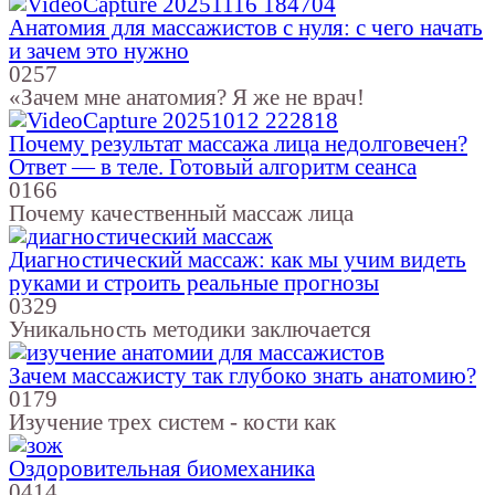
Анатомия для массажистов с нуля: с чего начать
и зачем это нужно
0
257
«Зачем мне анатомия? Я же не врач!
Почему результат массажа лица недолговечен?
Ответ — в теле. Готовый алгоритм сеанса
0
166
Почему качественный массаж лица
Диагностический массаж: как мы учим видеть
руками и строить реальные прогнозы
0
329
Уникальность методики заключается
Зачем массажисту так глубоко знать анатомию?
0
179
Изучение трех систем - кости как
Оздоровительная биомеханика
0
414