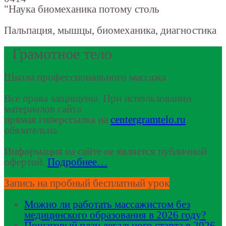
"Наука биомеханика потому столь
Пальпация, мышцы, биомеханика, диагностика
Грамотное тело
Школа профессионального массажа
Все права защищены. При использовании
материалов сайта
прямая гиперссылка на
centergramtelo.ru
обязательна
Информация на сайте не является публичной
офертой.
Подробнее…
Запись на пробный бесплатный урок
Можно ли работать массажистом без
медицинского образования в 2026 году?
Пошаговый план легального старта в 2026