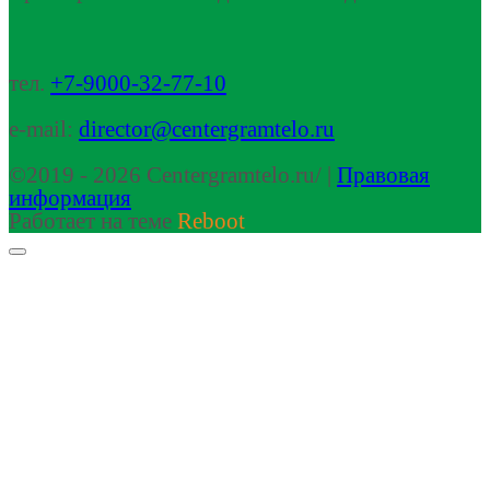
тел.
+7-9000-32-77-10
e-mail:
director@centergramtelo.ru
©2019 - 2026 Centergramtelo.ru/ |
Правовая
информация
Работает на теме
Reboot