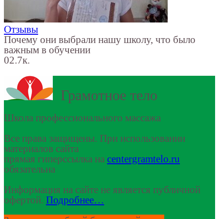
Отзывы
Почему они выбрали нашу школу, что было
важным в обучении
0
2.7к.
Грамотное тело
Школа профессионального массажа
Все права защищены. При использовании
материалов сайта
прямая гиперссылка на
centergramtelo.ru
обязательна
Информация на сайте не является публичной
офертой.
Подробнее…