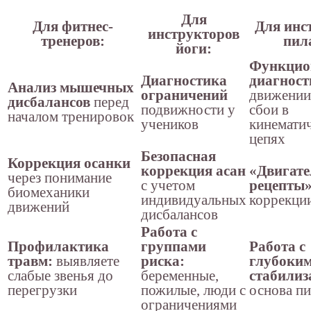
Для
Для фитнес-
Для инс
инструкторов
тренеров:
пил
йоги:
Функцио
Диагностика
диагност
Анализ мышечных
ограничений
движении
дисбалансов
перед
подвижности у
сбои в
началом тренировок
учеников
кинемати
цепях
Безопасная
Коррекция осанки
коррекция асан
«Двигат
через понимание
с учетом
рецепты
биомеханики
индивидуальных
коррекци
движений
дисбалансов
Работа с
Профилактика
группами
Работа с
травм:
выявляете
риска:
глубоки
слабые звенья до
беременные,
стабилиз
перегрузки
пожилые, люди с
основа пи
ограничениями