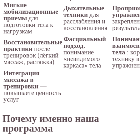
Мягкие
Дыхательные
Проприо
мобилизационные
техники
для
упражне
приемы
для
расслабления и
закрепле
подготовки тела к
восстановления
результат
нагрузкам
Фасциальный
Пониман
Восстановительные
подход
:
взаимосв
практики
после
понимание
тела
: ко
тренировок (лёгкий
«невидимого
технику 
массаж, растяжка)
каркаса» тела
упражнен
Интеграция
массажа в
тренировки
—
повышаете ценность
услуг
Почему именно наша
программа