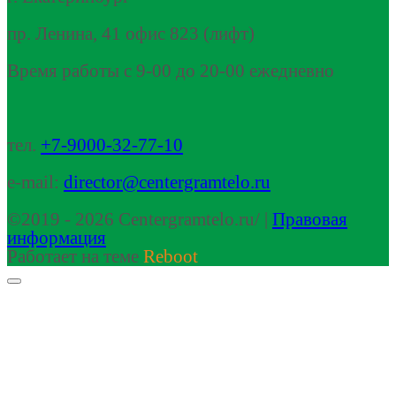
пр. Ленина, 41 офис 823 (лифт)
Время работы с 9-00 до 20-00 ежедневно
тел.
+7-9000-32-77-10
e-mail:
director@centergramtelo.ru
©2019 - 2026 Centergramtelo.ru/ |
Правовая
информация
Работает на теме
Reboot