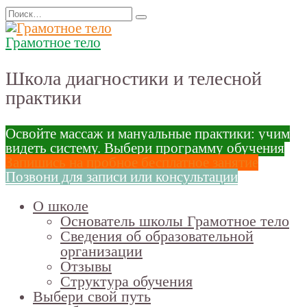
Перейти
Search
к
for:
содержанию
Грамотное тело
Школа диагностики и телесной
практики
Освойте массаж и мануальные практики: учим
видеть систему. Выбери программу обучения
Запишись на пробное бесплатное занятие
Позвони для записи или консультации
О школе
Основатель школы Грамотное тело
Сведения об образовательной
организации
Отзывы
Структура обучения
Выбери свой путь