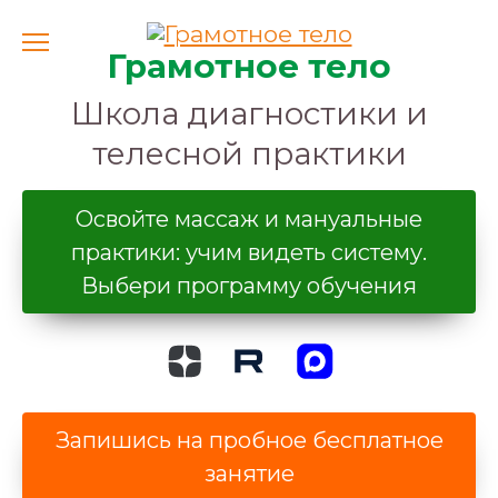
Перейти
к
содержанию
Грамотное тело
Школа диагностики и
телесной практики
Освойте массаж и мануальные
практики: учим видеть систему.
Выбери программу обучения
Запишись на пробное бесплатное
занятие