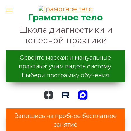
Перейти
к
содержанию
Грамотное тело
Школа диагностики и
телесной практики
Освойте массаж и мануальные
практики: учим видеть систему.
Выбери программу обучения
Запишись на пробное бесплатное
занятие