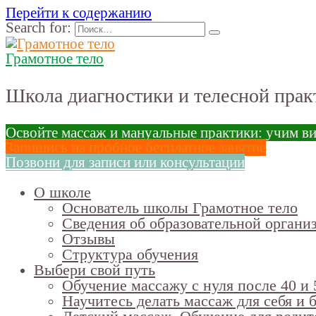
Перейти к содержанию
Search for:
Грамотное тело
Школа диагностики и телесной прак
Освойте массаж и мануальные практики: учим в
Запишись на пробное бесплатное занятие
Позвони для записи или консультации
О школе
Основатель школы Грамотное тело
Сведения об образовательной органи
Отзывы
Структура обучения
Выбери свой путь
Обучение массажу с нуля после 40 и 
Научитесь делать массаж для себя и 