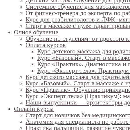
Детский массаж. Обучение для родит
Системное обучение для массажисто
От фитнес-тренера до эксперта по ра
Курс для реабилитологов и ЛФК: мяг
Старт в массаже с нуля: гарантирова
Очное обучение
Обучение по ступеням: от простого 
Оплата курсов
Курс детского массажа для родит
Курс «Базовый». Старт в массаже
Курс «Практик». Диагностика и 
Курс «Эксперт тела». Практикум
Курс детского массажа для родителей:
Курс «Базовый». Старт в массаже с н
Курс «Практик». Обучение прикладн
Курс «Эксперт тела» (Практикум): м
Наши выпускники — архитекторы до
Онлайн курсы
Старт для новичков без медицинског
Анатомия для специалиста по работе 
Практика пальпации, развитие чувст