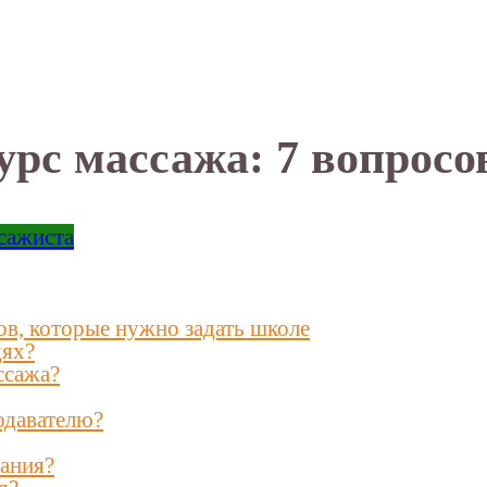
рс массажа: 7 вопросо
сажиста
ов, которые нужно задать школе
дях?
ссажа?
одавателю?
вания?