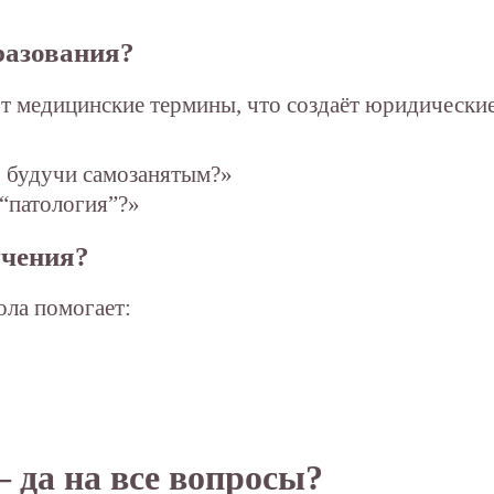
бразования?
медицинские термины, что создаёт юридические р
, будучи самозанятым?»
 “патология”?»
учения?
ола помогает:
 да на все вопросы?