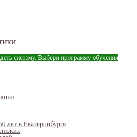
тики
идеть систему. Выбери программу обучения
зации
50 лет в Екатеринбурге
близких