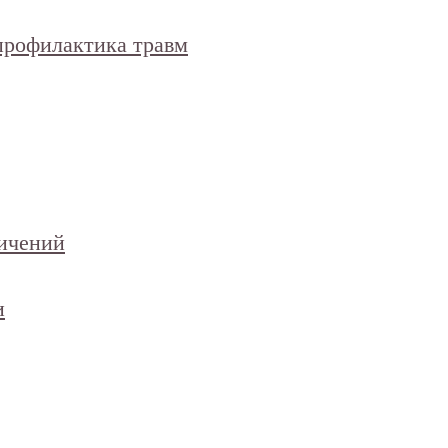
 профилактика травм
ничений
и