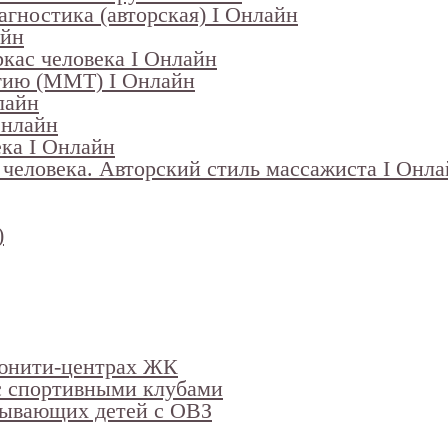
гностика (авторская) I Онлайн
айн
кас человека I Онлайн
гию (ММТ) I Онлайн
лайн
Онлайн
ка I Онлайн
человека. Авторский стиль массажиста I Онл
)
ьюнити-центрах ЖК
 с спортивными клубами
тывающих детей с ОВЗ