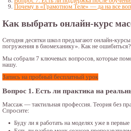
Вопрос 7. Есть ли поддержка после обучени
Почему в «Грамотном Теле» — да на все во
Как выбрать онлайн-курс мас
Сегодня десятки школ предлагают онлайн-курсы
погружения в биомеханику». Как не ошибиться?
Мы собрали 7 ключевых вопросов, которые помо
нашу.
Запись на пробный бесплатный урок
Вопрос 1. Есть ли практика на реаль
Массаж — тактильная профессия. Теория без пра
Спросите:
Буду ли я работать на моделях уже в первые
Есть ли разбор моих сеансов преподавателе