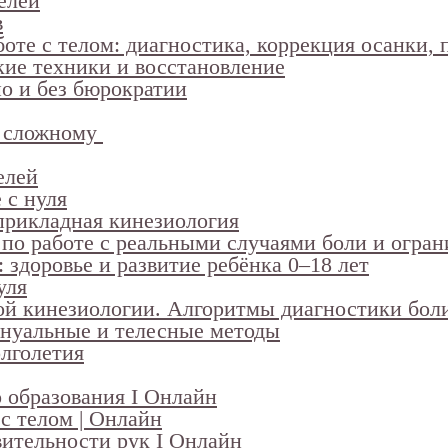
елей
в
боте с телом: диагностика, коррекция осанки,
кие техники и восстановление
но и без бюрократии
к сложному
елей
 с нуля
прикладная кинезиология
 по работе с реальными случаями боли и огра
 здоровье и развитие ребёнка 0–18 лет
уля
ой кинезиологии. Алгоритмы диагностики бол
ануальные и телесные методы
лголетия
о образования I Онлайн
с телом | Онлайн
вительности рук I Онлайн